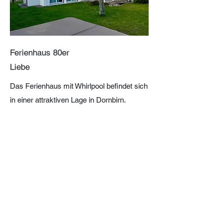
Ferienhaus 80er
Liebe
Das Ferienhaus mit Whirlpool befindet sich
in einer attraktiven Lage in Dornbirn.
Wohnung ansehen
Imprint |
Data protection |
Terms & conditions |
Phone:
+43
664 922 2302
E-Mail:
info@hellofewoapartments.com