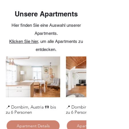
Unsere Apartments
Hier finden Sie eine Auswahl unserer
Apartments.
Klicken Sie hier
, um alle Apartments zu
entdecken.
📍 Dornbirn, Austria 👫 bis
📍 Dornbirn, Austria 👫 bis
zu 6 Personen
zu 6 Personen
Apartment Details
Apartment Details